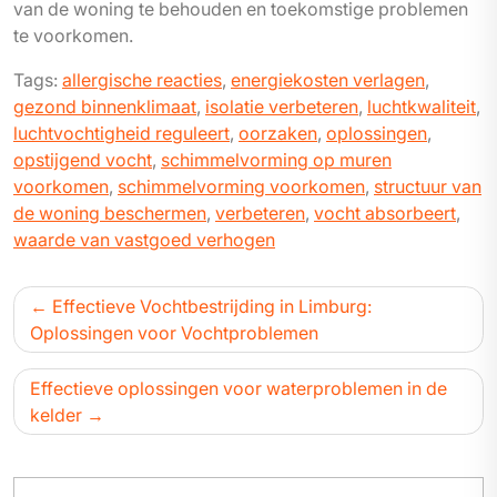
van de woning te behouden en toekomstige problemen
te voorkomen.
Tags:
allergische reacties
,
energiekosten verlagen
,
gezond binnenklimaat
,
isolatie verbeteren
,
luchtkwaliteit
,
luchtvochtigheid reguleert
,
oorzaken
,
oplossingen
,
opstijgend vocht
,
schimmelvorming op muren
voorkomen
,
schimmelvorming voorkomen
,
structuur van
de woning beschermen
,
verbeteren
,
vocht absorbeert
,
waarde van vastgoed verhogen
Bericht
Effectieve Vochtbestrijding in Limburg:
navigatie
Oplossingen voor Vochtproblemen
Effectieve oplossingen voor waterproblemen in de
kelder