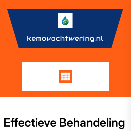
Skip
to
content
kemovochtwering.nl
Effectieve Behandeling