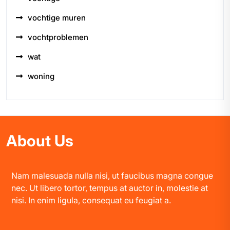
vochtige muren
vochtproblemen
wat
woning
About Us
Nam malesuada nulla nisi, ut faucibus magna congue
nec. Ut libero tortor, tempus at auctor in, molestie at
nisi. In enim ligula, consequat eu feugiat a.