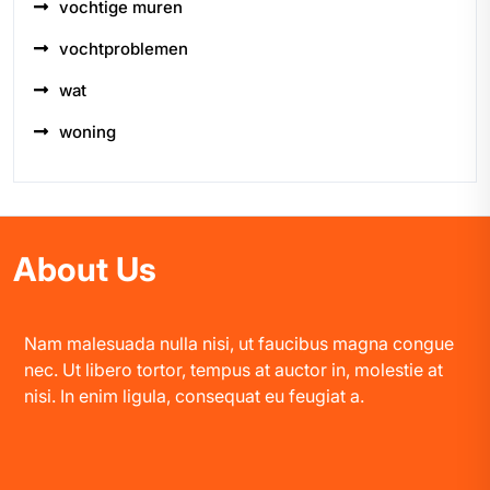
vochtige muren
vochtproblemen
wat
woning
About Us
Nam malesuada nulla nisi, ut faucibus magna congue
nec. Ut libero tortor, tempus at auctor in, molestie at
nisi. In enim ligula, consequat eu feugiat a.