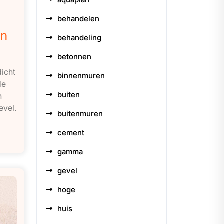
behandelen
en
behandeling
betonnen
icht
binnenmuren
de
buiten
n
evel.
buitenmuren
cement
gamma
gevel
hoge
huis