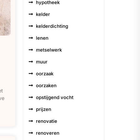
hypotheek
kelder
kelderdichting
lenen
metselwerk
muur
oorzaak
oorzaken
et
opstijgend vocht
ve
prijzen
renovatie
renoveren