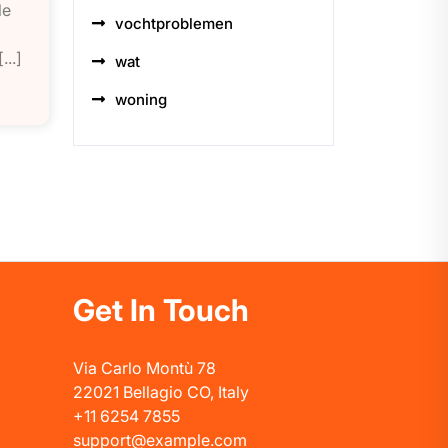
le
vochtproblemen
..]
wat
woning
Get In Touch
Via Carlo Montù 78
22021 Bellagio CO, Italy
+11 6254 7855
support@example.com