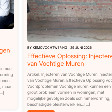
BY
KEMOVOCHTWERING
29 JUNI 2026
egen
Effectieve Oplossing: Injecter
van Vochtige Muren
nenmuur
Artikel: Injecteren van Vochtige Muren Injecte
herming
van Vochtige Muren: Effectieve Oplossing vo
unnen
Vochtproblemen Vochtige muren kunnen een
n, maar
groot probleem vormen in woningen, met
..]
mogelijke gevolgen zoals schimmelvorming,
beschadigde pleisterwerk en…[...]