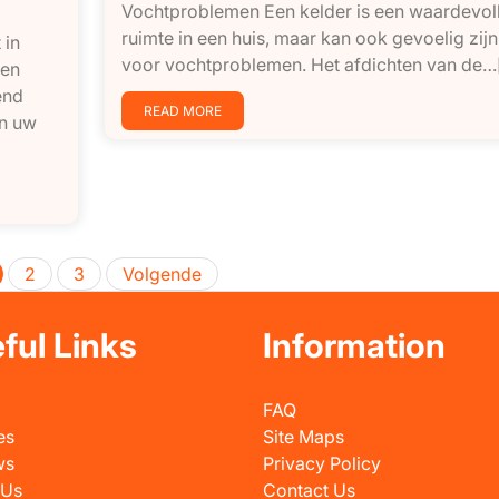
Vochtproblemen Een kelder is een waardevol
ruimte in een huis, maar kan ook gevoelig zijn
 in
voor vochtproblemen. Het afdichten van de…[.
ren
end
READ MORE
an uw
Berichten
2
3
Volgende
paginering
ful Links
Information
FAQ
es
Site Maps
ws
Privacy Policy
 Us
Contact Us