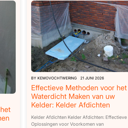
BY
KEMOVOCHTWERING
21 JUNI 2026
Effectieve Methoden voor het
Waterdicht Maken van uw
Kelder: Kelder Afdichten
 het
men
Kelder Afdichten Kelder Afdichten: Effectieve
Oplossingen voor Voorkomen van