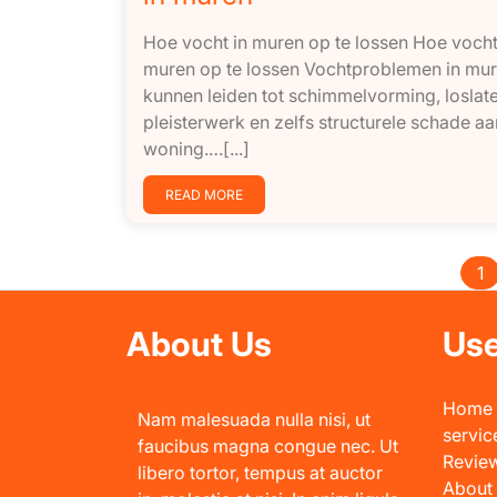
Hoe vocht in muren op te lossen Hoe vocht
muren op te lossen Vochtproblemen in mu
kunnen leiden tot schimmelvorming, loslat
pleisterwerk en zelfs structurele schade a
woning.…[...]
READ MORE
1
About Us
Use
Home
Nam malesuada nulla nisi, ut
servic
faucibus magna congue nec. Ut
Revie
libero tortor, tempus at auctor
About