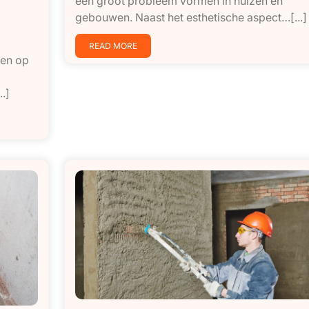
een groot probleem vormen in huizen en
gebouwen. Naast het esthetische aspect…[...]
READ MORE
ken op
.]