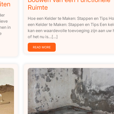
iten
Ruimte
der
Hoe een Kelder te Maken: Stappen en Tips H
ieve
een Kelder te Maken: Stappen en Tips Een kel
men in
kan een waardevolle toevoeging zijn aan uw h
e
of het nu is…[...]
READ MORE