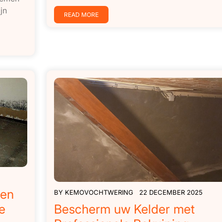
jn
READ MORE
men
BY
KEMOVOCHTWERING
22 DECEMBER 2025
e
Bescherm uw Kelder met