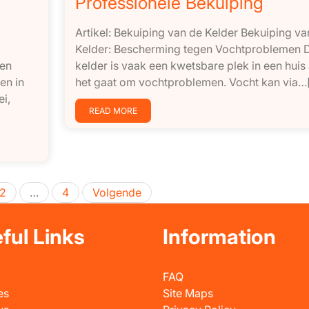
Professionele Bekuiping
Artikel: Bekuiping van de Kelder Bekuiping va
Kelder: Bescherming tegen Vochtproblemen 
ren
kelder is vaak een kwetsbare plek in een huis 
en in
het gaat om vochtproblemen. Vocht kan via…[.
ei,
READ MORE
Berichten
2
…
4
Volgende
paginering
ful Links
Information
FAQ
es
Site Maps