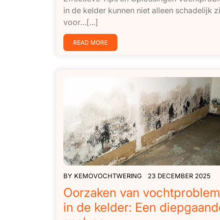
in de kelder kunnen niet alleen schadelijk zi
voor…[...]
READ MORE
BY
KEMOVOCHTWERING
23 DECEMBER 2025
Oorzaken van vochtproble
in de kelder: Een diepgaand