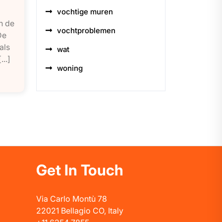
vochtige muren
n de
vochtproblemen
De
als
wat
..]
woning
Get In Touch
Via Carlo Montù 78
22021 Bellagio CO, Italy