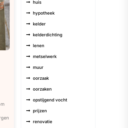
huis
hypotheek
kelder
kelderdichting
lenen
metselwerk
muur
oorzaak
oorzaken
opstijgend vocht
om
prijzen
orgen
renovatie