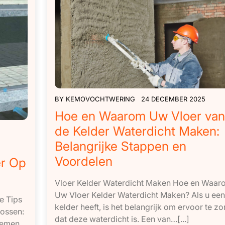
BY
KEMOVOCHTWERING
24 DECEMBER 2025
Hoe en Waarom Uw Vloer van
de Kelder Waterdicht Maken:
Belangrijke Stappen en
Voordelen
er Op
Vloer Kelder Waterdicht Maken Hoe en Waar
Uw Vloer Kelder Waterdicht Maken? Als u een
e Tips
kelder heeft, is het belangrijk om ervoor te z
lossen:
dat deze waterdicht is. Een van…[...]
lemen