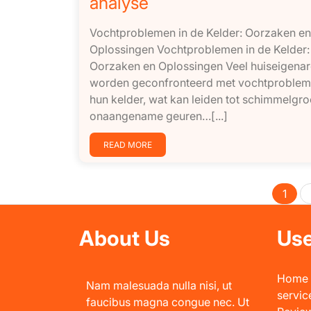
analyse
Vochtproblemen in de Kelder: Oorzaken en
Oplossingen Vochtproblemen in de Kelder:
Oorzaken en Oplossingen Veel huiseigena
worden geconfronteerd met vochtproblem
hun kelder, wat kan leiden tot schimmelgro
onaangename geuren…[...]
READ MORE
1
About Us
Use
Home
Nam malesuada nulla nisi, ut
servic
faucibus magna congue nec. Ut