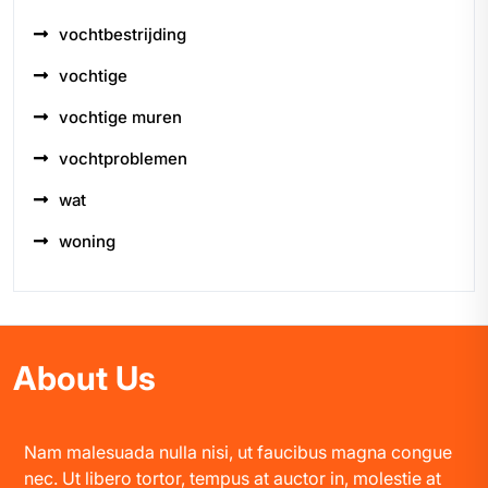
vochtbestrijding
vochtige
vochtige muren
vochtproblemen
wat
woning
About Us
Nam malesuada nulla nisi, ut faucibus magna congue
nec. Ut libero tortor, tempus at auctor in, molestie at