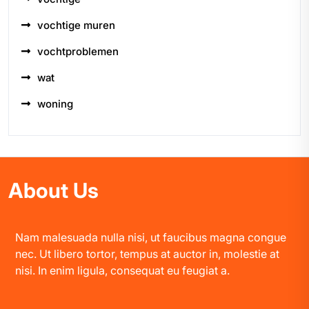
vochtige muren
vochtproblemen
wat
woning
About Us
Nam malesuada nulla nisi, ut faucibus magna congue
nec. Ut libero tortor, tempus at auctor in, molestie at
nisi. In enim ligula, consequat eu feugiat a.