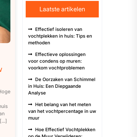
Laatste artikelen
Effectief isoleren van
vochtplekken in huis: Tips en
methoden
Effectieve oplossingen
voor condens op muren:
w
voorkom vochtproblemen
De Oorzaken van Schimmel
in Huis: Een Diepgaande
 Hoge
Analyse
Het belang van het meten
huis
van het vochtpercentage in uw
an
muur
..]
Hoe Effectief Vochtplekken
op de Muur Verwijderen: