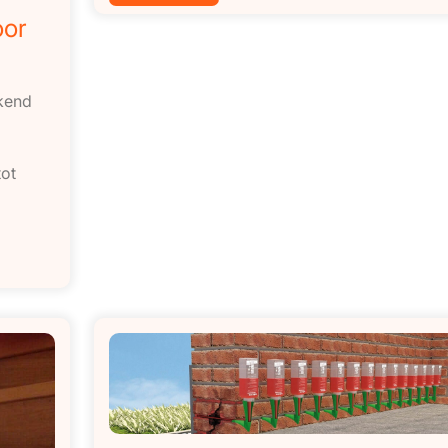
oor
kkend
tot