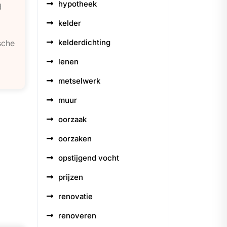
hypotheek
d
kelder
kelderdichting
sche
lenen
metselwerk
muur
oorzaak
oorzaken
opstijgend vocht
prijzen
renovatie
renoveren