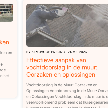
e
kken
BY
KEMOVOCHTWERING
24 MEI 2026
aken en
Effectieve aanpak van
de
vochtdoorslag in de muur:
hade
Oorzaken en oplossingen
n het
Vochtdoorslag in de Muur: Oorzaken en
Oplossingen Vochtdoorslag in de Muur: Oorz
en Oplossingen Vochtdoorslag in de muur is 
veelvoorkomend probleem dat huiseigenaren