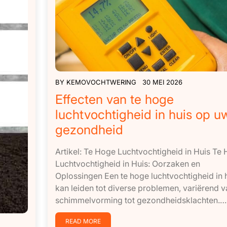
BY
KEMOVOCHTWERING
30 MEI 2026
Effecten van te hoge
luchtvochtigheid in huis op u
gezondheid
Artikel: Te Hoge Luchtvochtigheid in Huis Te
Luchtvochtigheid in Huis: Oorzaken en
Oplossingen Een te hoge luchtvochtigheid in 
kan leiden tot diverse problemen, variërend v
schimmelvorming tot gezondheidsklachten.…[.
READ MORE