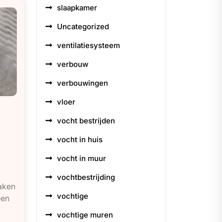
slaapkamer
Uncategorized
ventilatiesysteem
verbouw
verbouwingen
vloer
vocht bestrijden
vocht in huis
vocht in muur
vochtbestrijding
aken
vochtige
een
vochtige muren