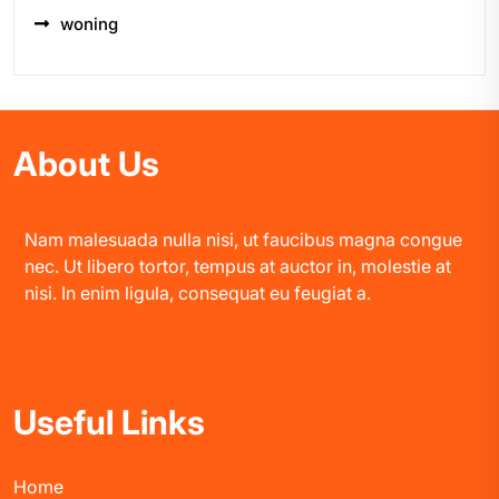
woning
About Us
Nam malesuada nulla nisi, ut faucibus magna congue
nec. Ut libero tortor, tempus at auctor in, molestie at
nisi. In enim ligula, consequat eu feugiat a.
Useful Links
Home