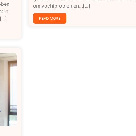
bben
om vochtproblemen…[...]
t in
...]
READ MORE