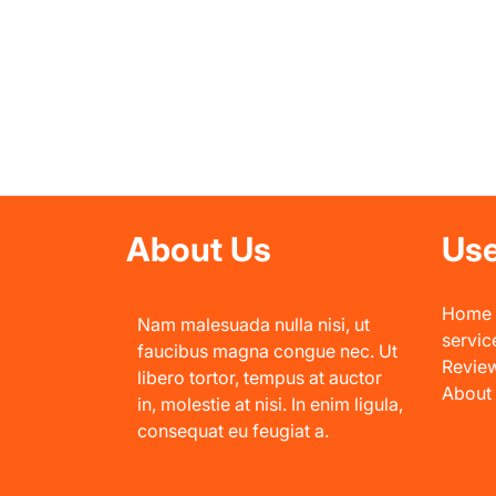
About Us
Use
Home
Nam malesuada nulla nisi, ut
servic
faucibus magna congue nec. Ut
Revie
libero tortor, tempus at auctor
About
in, molestie at nisi. In enim ligula,
consequat eu feugiat a.