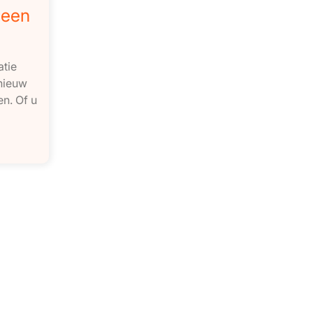
 een
atie
 nieuw
n. Of u