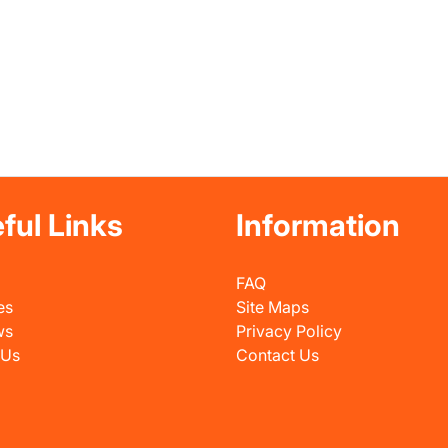
ful Links
Information
FAQ
es
Site Maps
ws
Privacy Policy
 Us
Contact Us