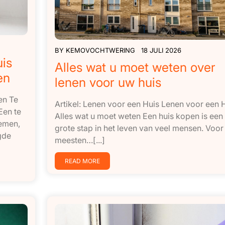
BY
KEMOVOCHTWERING
18 JULI 2026
uis
Alles wat u moet weten over
en
lenen voor uw huis
en Te
Artikel: Lenen voor een Huis Lenen voor een H
Een te
Alles wat u moet weten Een huis kopen is een
lemen,
grote stap in het leven van veel mensen. Voor
gde
meesten…[...]
READ MORE