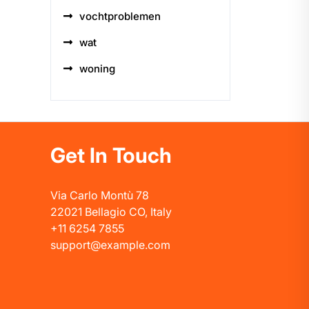
vochtproblemen
wat
woning
Get In Touch
Via Carlo Montù 78
22021 Bellagio CO, Italy
+11 6254 7855
support@example.com