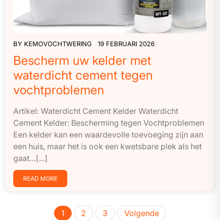
BY
KEMOVOCHTWERING
19 FEBRUARI 2026
Bescherm uw kelder met
waterdicht cement tegen
vochtproblemen
Artikel: Waterdicht Cement Kelder Waterdicht
Cement Kelder: Bescherming tegen Vochtproblemen
Een kelder kan een waardevolle toevoeging zijn aan
een huis, maar het is ook een kwetsbare plek als het
gaat…[...]
READ MORE
Berichten
1
2
3
Volgende