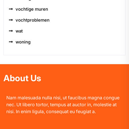
vochtige muren
vochtproblemen
wat
woning
About Us
Nam malesuada nulla nisi, ut faucibus magna congue
nec. Ut libero tortor, tempus at auctor in, molestie at
nisi. In enim ligula, consequat eu feugiat a.