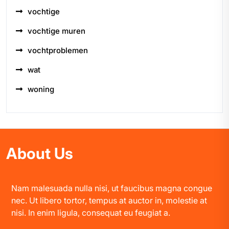
vochtige
vochtige muren
vochtproblemen
wat
woning
About Us
Nam malesuada nulla nisi, ut faucibus magna congue
nec. Ut libero tortor, tempus at auctor in, molestie at
nisi. In enim ligula, consequat eu feugiat a.