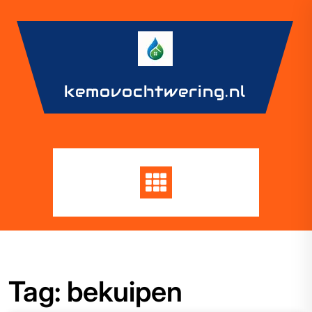
Skip
to
content
kemovochtwering.nl
Tag:
bekuipen