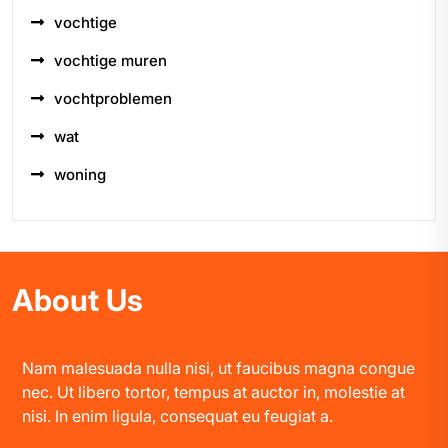
vochtige
vochtige muren
vochtproblemen
wat
woning
About Us
Nam malesuada nulla nisi, ut faucibus magna congue
nec. Ut libero tortor, tempus at auctor in, molestie at
nisi. In enim ligula, consequat eu feugiat a.