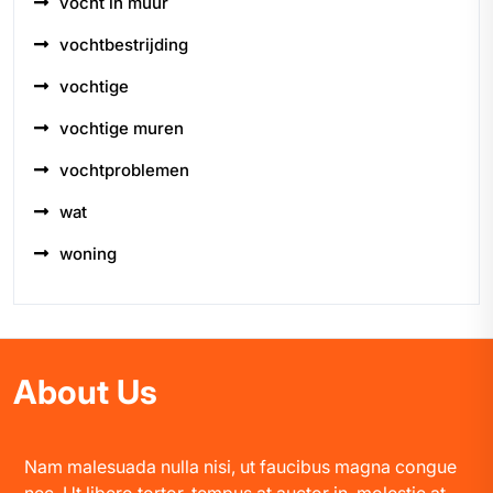
vocht in muur
vochtbestrijding
vochtige
vochtige muren
vochtproblemen
wat
woning
About Us
Nam malesuada nulla nisi, ut faucibus magna congue