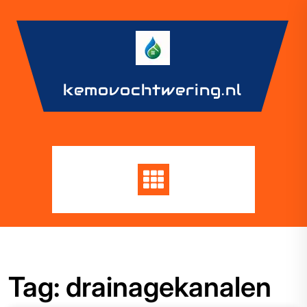
Skip
to
content
kemovochtwering.nl
Tag:
drainagekanalen