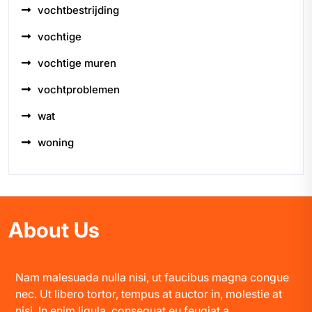
vochtbestrijding
vochtige
vochtige muren
vochtproblemen
wat
woning
About Us
Nam malesuada nulla nisi, ut faucibus magna congue
nec. Ut libero tortor, tempus at auctor in, molestie at
nisi. In enim ligula, consequat eu feugiat a.