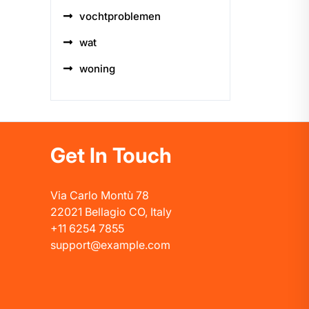
vochtproblemen
wat
woning
Get In Touch
Via Carlo Montù 78
22021 Bellagio CO, Italy
+11 6254 7855
support@example.com