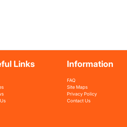
ful Links
Information
FAQ
es
Site Maps
ws
Privacy Policy
 Us
Contact Us