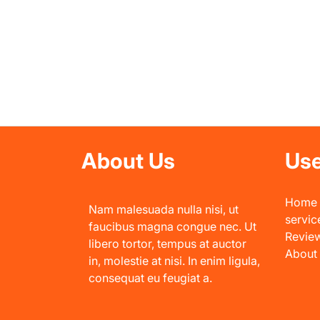
About Us
Use
Home
Nam malesuada nulla nisi, ut
servic
faucibus magna congue nec. Ut
Revie
libero tortor, tempus at auctor
About
in, molestie at nisi. In enim ligula,
consequat eu feugiat a.