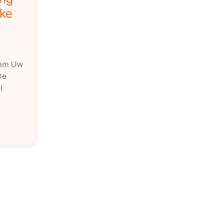
jke
rom Uw
De
l