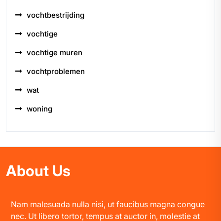
vochtbestrijding
vochtige
vochtige muren
vochtproblemen
wat
woning
About Us
Nam malesuada nulla nisi, ut faucibus magna congue
nec. Ut libero tortor, tempus at auctor in, molestie at