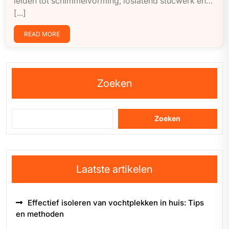
leiden tot schimmelvorming, loslatend stucwerk en…
[...]
READ MORE
Zoeken
Zoeken
Laatste artikelen
Effectief isoleren van vochtplekken in huis: Tips
en methoden