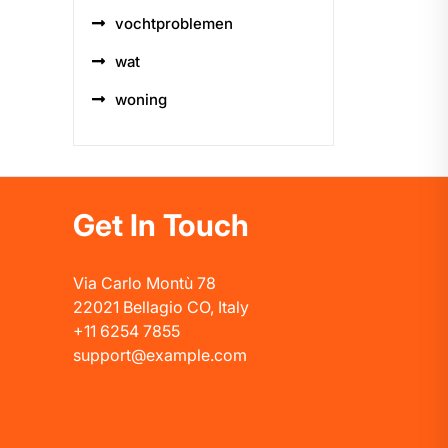
vochtproblemen
wat
woning
Get In Touch
Via Carlo Montù 78
22021 Bellagio CO, Italy
+11 6254 7855
support@example.com