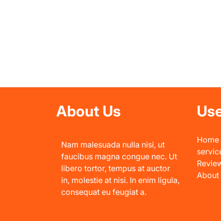
About Us
Use
Home
Nam malesuada nulla nisi, ut
servic
faucibus magna congue nec. Ut
Revie
libero tortor, tempus at auctor
About
in, molestie at nisi. In enim ligula,
consequat eu feugiat a.