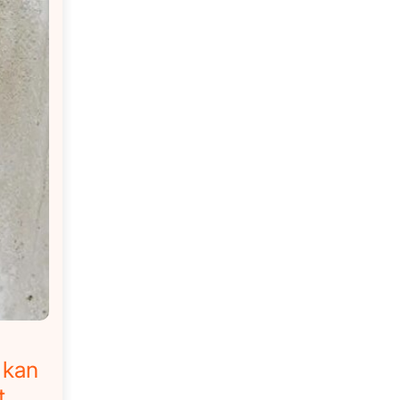
 kan
t