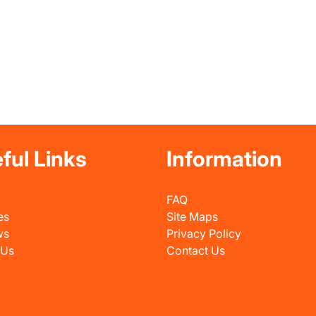
ful Links
Information
FAQ
es
Site Maps
ws
Privacy Policy
 Us
Contact Us