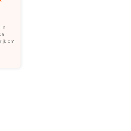
 in
ke
rijk om