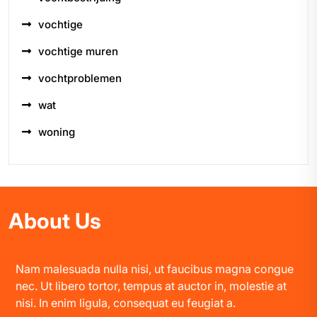
vochtige
vochtige muren
vochtproblemen
wat
woning
About Us
Nam malesuada nulla nisi, ut faucibus magna congue
nec. Ut libero tortor, tempus at auctor in, molestie at
nisi. In enim ligula, consequat eu feugiat a.