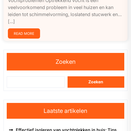
Vochtproblemen Optrekkend vocht is een
veelvoorkomend probleem in veel huizen en kan
leiden tot schimmelvorming, loslatend stucwerk en…
[...]
READ MORE
Zoeken
Zoeken
Laatste artikelen
Effectief isoleren van vochtplekken in huis: Tips