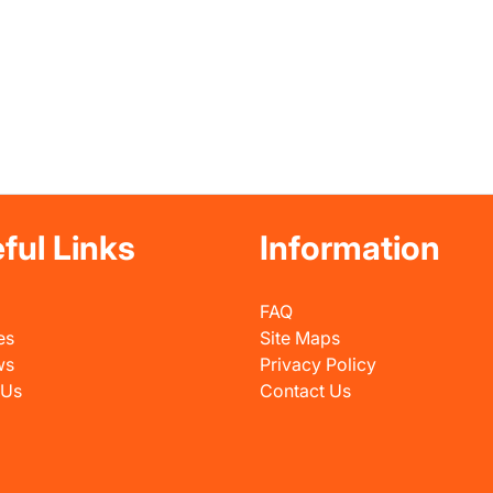
ful Links
Information
FAQ
es
Site Maps
ws
Privacy Policy
 Us
Contact Us