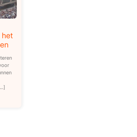
 het
ren
cteren
voor
unnen
..]