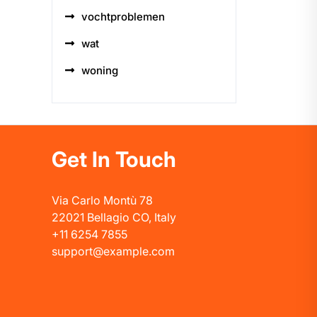
vochtproblemen
wat
woning
Get In Touch
Via Carlo Montù 78
22021 Bellagio CO, Italy
+11 6254 7855
support@example.com