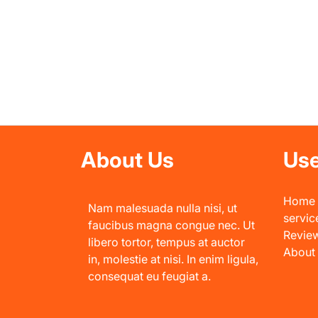
About Us
Use
Home
Nam malesuada nulla nisi, ut
servic
faucibus magna congue nec. Ut
Revie
libero tortor, tempus at auctor
About
in, molestie at nisi. In enim ligula,
consequat eu feugiat a.