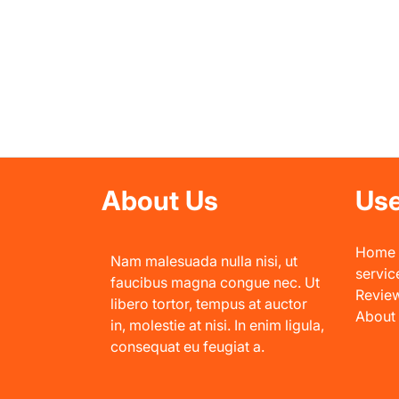
About Us
Use
Home
Nam malesuada nulla nisi, ut
servic
faucibus magna congue nec. Ut
Revie
libero tortor, tempus at auctor
About
in, molestie at nisi. In enim ligula,
consequat eu feugiat a.