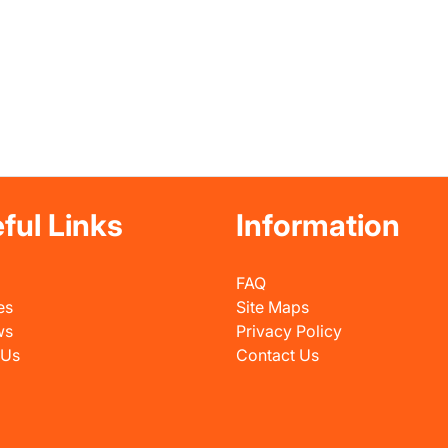
ful Links
Information
FAQ
es
Site Maps
ws
Privacy Policy
 Us
Contact Us