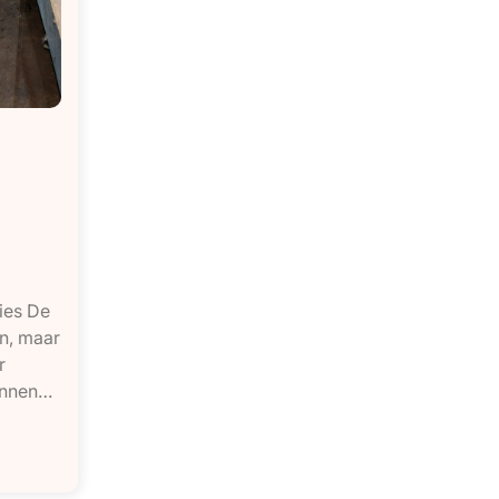
ies De
en, maar
r
unnen…