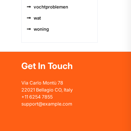
vochtproblemen
wat
woning
Get In Touch
Via Carlo Montù 78
22021 Bellagio CO, Italy
+11 6254 7855
support@example.com