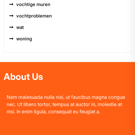
vochtige muren
vochtproblemen
wat
woning
About Us
Nam malesuada nulla nisi, ut faucibus magna congue
nec. Ut libero tortor, tempus at auctor in, molestie at
nisi. In enim ligula, consequat eu feugiat a.