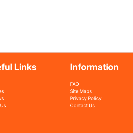
ful Links
Information
FAQ
es
Site Maps
ws
Privacy Policy
 Us
Contact Us