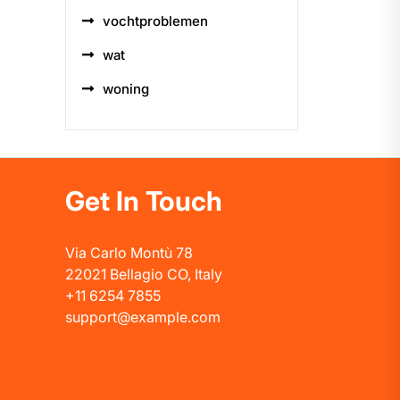
vochtproblemen
wat
woning
Get In Touch
Via Carlo Montù 78
22021 Bellagio CO, Italy
+11 6254 7855
support@example.com