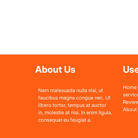
About Us
Use
Home
Nam malesuada nulla nisi, ut
servic
faucibus magna congue nec. Ut
Revie
libero tortor, tempus at auctor
About
in, molestie at nisi. In enim ligula,
consequat eu feugiat a.