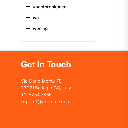
vochtproblemen
wat
woning
Get In Touch
Via Carlo Montù 78
22021 Bellagio CO, Italy
+11 6254 7855
support@example.com