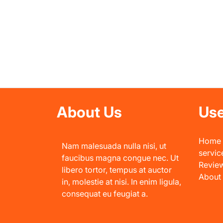
About Us
Use
Home
Nam malesuada nulla nisi, ut
servic
faucibus magna congue nec. Ut
Revie
libero tortor, tempus at auctor
About
in, molestie at nisi. In enim ligula,
consequat eu feugiat a.