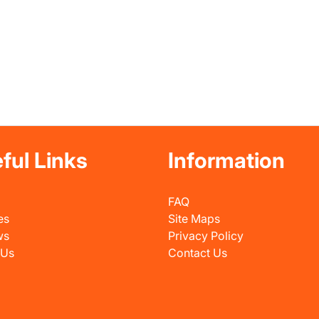
ful Links
Information
FAQ
es
Site Maps
ws
Privacy Policy
 Us
Contact Us