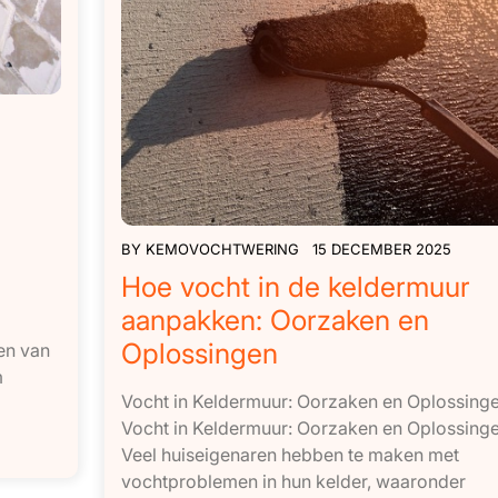
BY
KEMOVOCHTWERING
15 DECEMBER 2025
Hoe vocht in de keldermuur
aanpakken: Oorzaken en
Oplossingen
ren van
m
Vocht in Keldermuur: Oorzaken en Oplossing
Vocht in Keldermuur: Oorzaken en Oplossing
Veel huiseigenaren hebben te maken met
vochtproblemen in hun kelder, waaronder