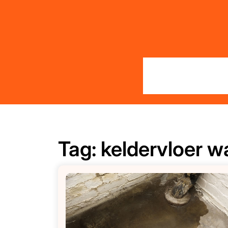
Skip
to
content
Tag:
keldervloer w