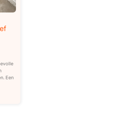
ef
evolle
n
n. Een