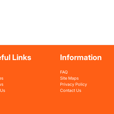
ful Links
Information
FAQ
es
Site Maps
ws
Privacy Policy
 Us
Contact Us