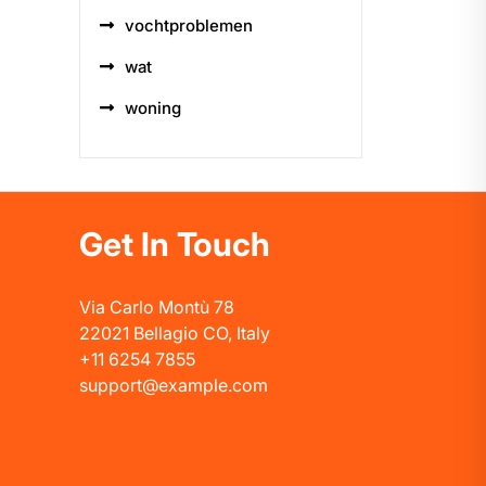
vochtproblemen
wat
woning
Get In Touch
Via Carlo Montù 78
22021 Bellagio CO, Italy
+11 6254 7855
support@example.com