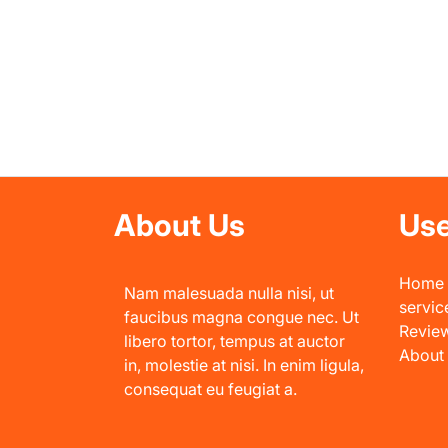
About Us
Use
Home
Nam malesuada nulla nisi, ut
servic
faucibus magna congue nec. Ut
Revie
libero tortor, tempus at auctor
About
in, molestie at nisi. In enim ligula,
consequat eu feugiat a.