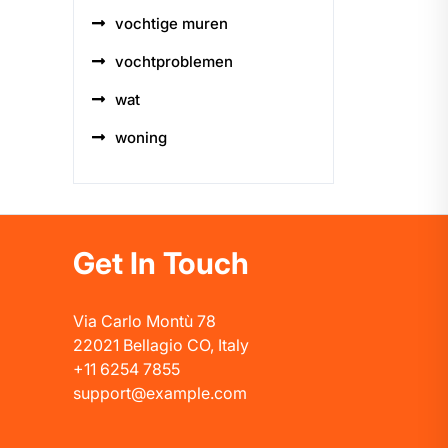
vochtige muren
vochtproblemen
wat
woning
Get In Touch
Via Carlo Montù 78
22021 Bellagio CO, Italy
+11 6254 7855
support@example.com