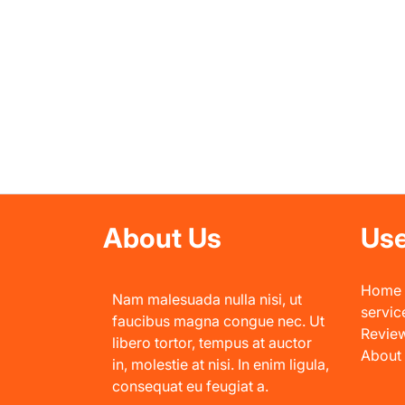
About Us
Use
Home
Nam malesuada nulla nisi, ut
servic
faucibus magna congue nec. Ut
Revie
libero tortor, tempus at auctor
About
in, molestie at nisi. In enim ligula,
consequat eu feugiat a.