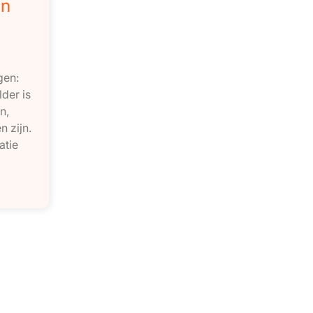
en
e
gen:
der is
n,
 zijn.
atie