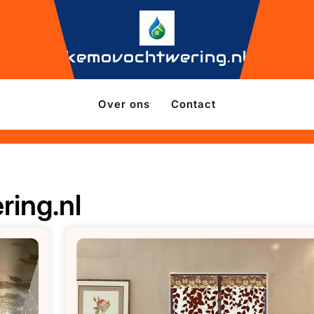
kemovochtwering.nl
Over ons
Contact
ing.nl