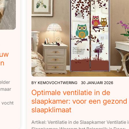
r
 uw
en
elder
BY
KEMOVOCHTWERING
30 JANUARI 2026
, maar
Optimale ventilatie in de
slaapkamer: voor een gezond
 vocht
slaapklimaat
Artikel: Ventilatie in de Slaapkamer Ventilatie 
Slaapkamer: Waarom het Belangrijk is Door: