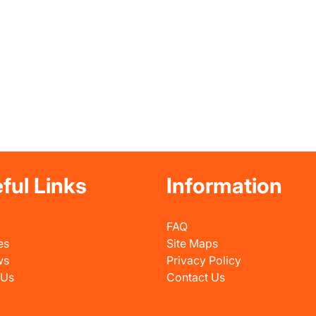
ful Links
Information
FAQ
es
Site Maps
ws
Privacy Policy
 Us
Contact Us