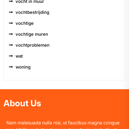
vocht in muur
vochtbestrijding
vochtige
vochtige muren
vochtproblemen
wat
woning
About Us
Nam malesuada nulla nisi, ut faucibus magna congue