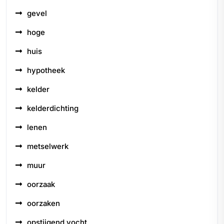
gevel
hoge
huis
hypotheek
kelder
kelderdichting
lenen
metselwerk
muur
oorzaak
oorzaken
opstijgend vocht