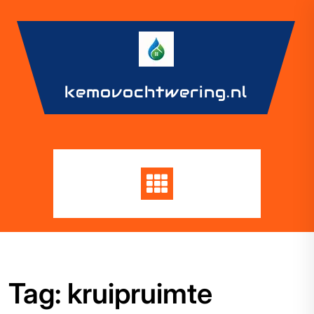
Skip
to
content
kemovochtwering.nl
Tag:
kruipruimte