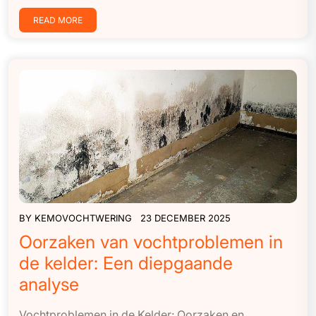
READ MORE
BY
KEMOVOCHTWERING
23 DECEMBER 2025
Oorzaken van vochtproblemen in
de kelder: Een diepgaande
analyse
Vochtproblemen in de Kelder: Oorzaken en