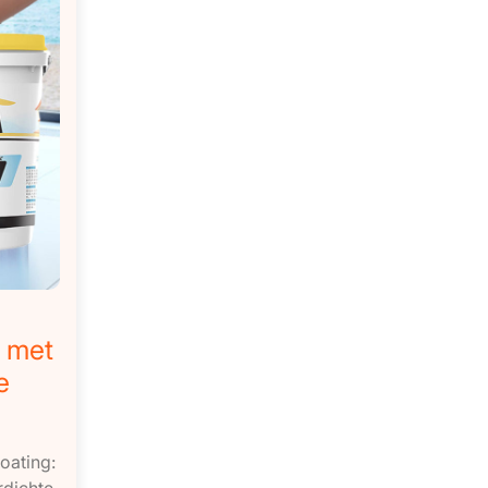
 met
e
oating:
dichte