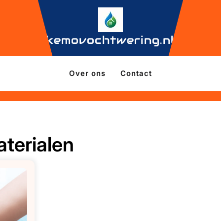
kemovochtwering.nl
Over ons
Contact
terialen