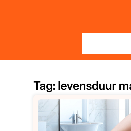
Skip
to
content
Tag:
levensduur ma