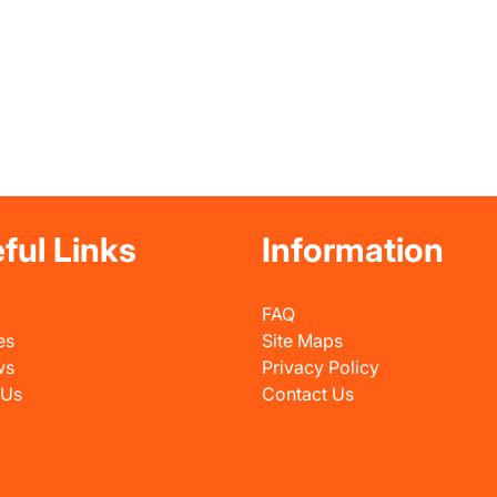
ful Links
Information
FAQ
es
Site Maps
ws
Privacy Policy
 Us
Contact Us