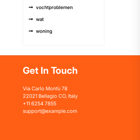
vochtproblemen
wat
woning
Get In Touch
Via Carlo Montù 78
22021 Bellagio CO, Italy
+11 6254 7855
support@example.com