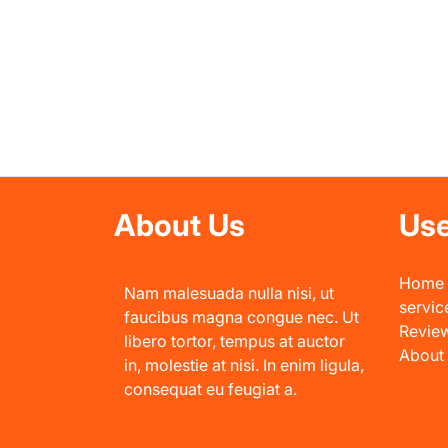
About Us
Use
Home
Nam malesuada nulla nisi, ut
servic
faucibus magna congue nec. Ut
Revie
libero tortor, tempus at auctor
About
in, molestie at nisi. In enim ligula,
consequat eu feugiat a.