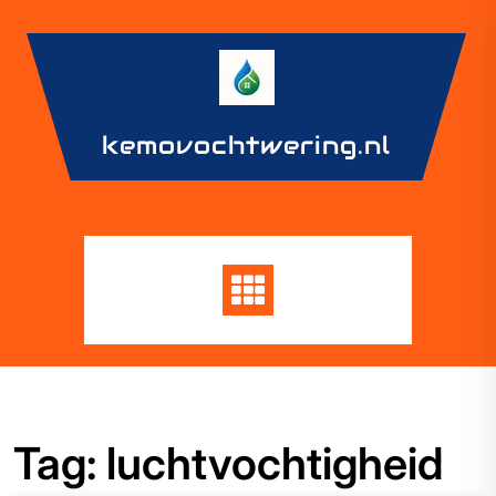
Skip
to
content
kemovochtwering.nl
Tag:
luchtvochtigheid