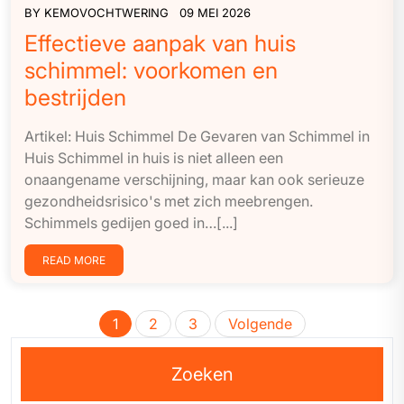
BY
KEMOVOCHTWERING
09 MEI 2026
Effectieve aanpak van huis
schimmel: voorkomen en
bestrijden
Artikel: Huis Schimmel De Gevaren van Schimmel in
Huis Schimmel in huis is niet alleen een
onaangename verschijning, maar kan ook serieuze
gezondheidsrisico's met zich meebrengen.
Schimmels gedijen goed in…[...]
READ MORE
Berichten
1
2
3
Volgende
paginering
Zoeken