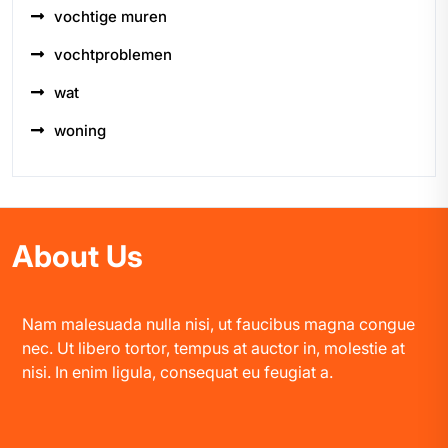
vochtige muren
vochtproblemen
wat
woning
About Us
Nam malesuada nulla nisi, ut faucibus magna congue
nec. Ut libero tortor, tempus at auctor in, molestie at
nisi. In enim ligula, consequat eu feugiat a.