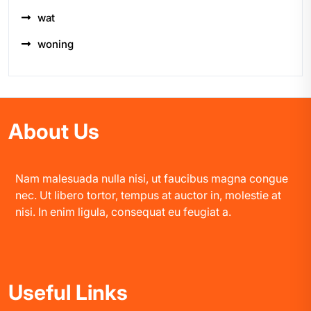
wat
woning
About Us
Nam malesuada nulla nisi, ut faucibus magna congue
nec. Ut libero tortor, tempus at auctor in, molestie at
nisi. In enim ligula, consequat eu feugiat a.
Useful Links