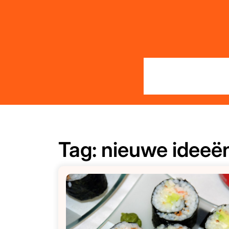
Skip
to
content
Tag:
nieuwe ideeë