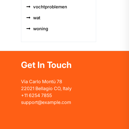
vochtproblemen
wat
woning
Get In Touch
Via Carlo Montù 78
22021 Bellagio CO, Italy
+11 6254 7855
support@example.com