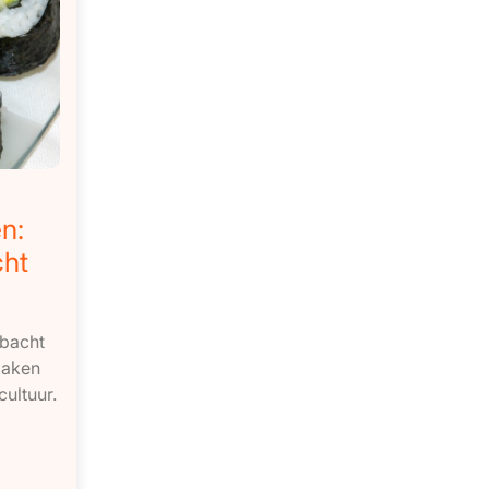
n:
cht
mbacht
maken
cultuur.