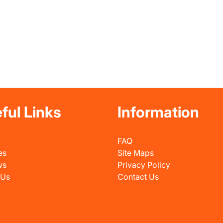
ful Links
Information
FAQ
es
Site Maps
ws
Privacy Policy
 Us
Contact Us