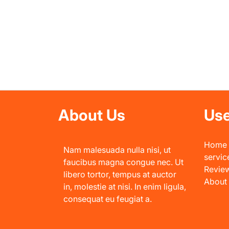
About Us
Use
Home
Nam malesuada nulla nisi, ut
servic
faucibus magna congue nec. Ut
Revie
libero tortor, tempus at auctor
About
in, molestie at nisi. In enim ligula,
consequat eu feugiat a.