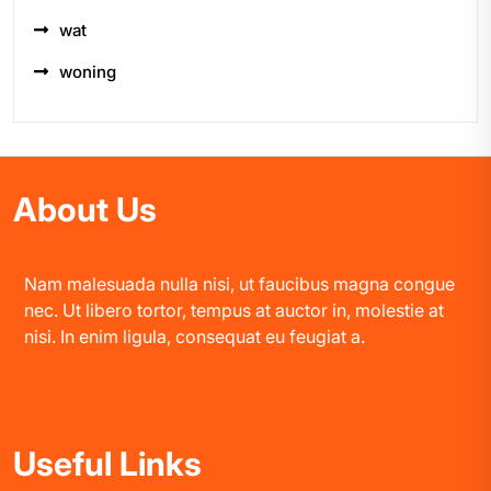
wat
woning
About Us
Nam malesuada nulla nisi, ut faucibus magna congue
nec. Ut libero tortor, tempus at auctor in, molestie at
nisi. In enim ligula, consequat eu feugiat a.
Useful Links