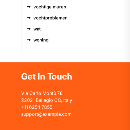
vochtige muren
vochtproblemen
wat
woning
Get In Touch
Via Carlo Montù 78
22021 Bellagio CO, Italy
+11 6254 7855
support@example.com