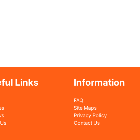
ful Links
Information
FAQ
es
Site Maps
ws
Privacy Policy
 Us
Contact Us