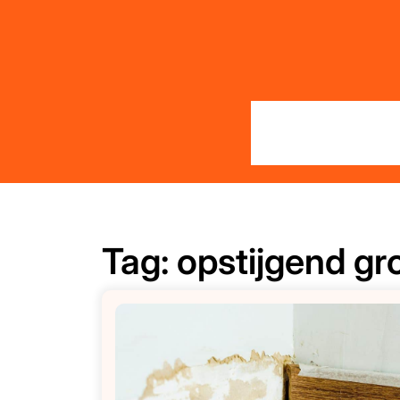
Skip
to
content
Tag:
opstijgend g