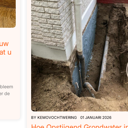
 uw
at u
obleem
er de
BY
KEMOVOCHTWERING
01 JANUARI 2026
Hoe Opstijgend Grondwater i