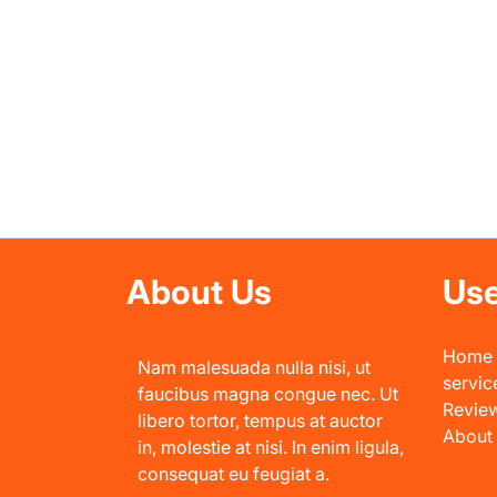
About Us
Use
Home
Nam malesuada nulla nisi, ut
servic
faucibus magna congue nec. Ut
Revie
libero tortor, tempus at auctor
About
in, molestie at nisi. In enim ligula,
consequat eu feugiat a.