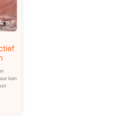
tief
n
en
uur kan
voor