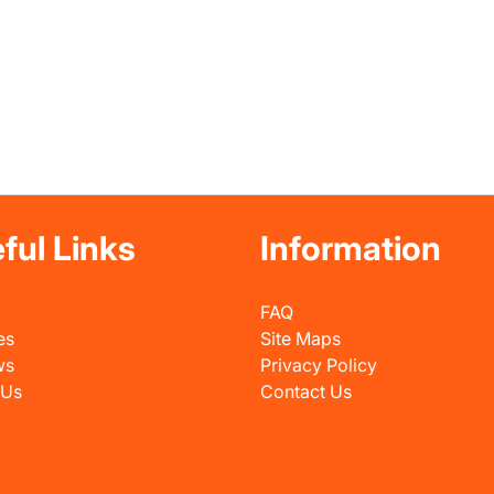
ful Links
Information
FAQ
es
Site Maps
ws
Privacy Policy
 Us
Contact Us