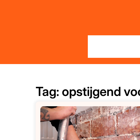
Skip
to
content
Tag:
opstijgend v