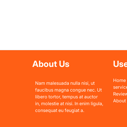
About Us
Use
Home
Nam malesuada nulla nisi, ut
servic
faucibus magna congue nec. Ut
Revie
libero tortor, tempus at auctor
About
in, molestie at nisi. In enim ligula,
consequat eu feugiat a.