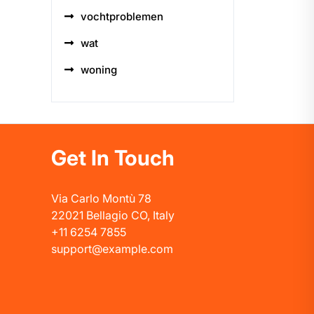
vochtproblemen
wat
woning
Get In Touch
Via Carlo Montù 78
22021 Bellagio CO, Italy
+11 6254 7855
support@example.com