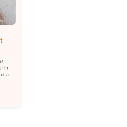
t
er
r in
extra