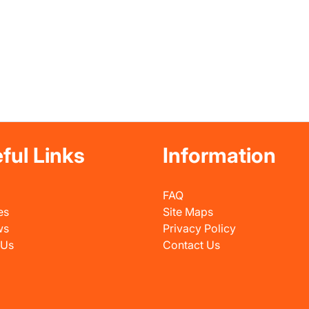
ful Links
Information
FAQ
es
Site Maps
ws
Privacy Policy
 Us
Contact Us