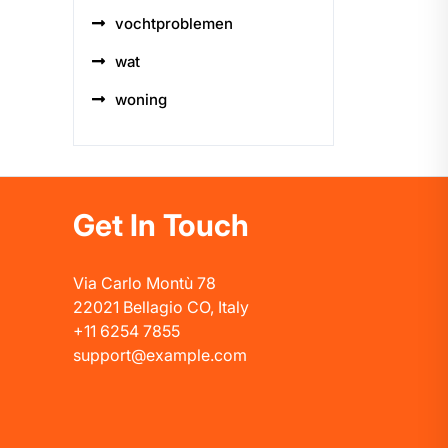
vochtproblemen
wat
woning
Get In Touch
Via Carlo Montù 78
22021 Bellagio CO, Italy
+11 6254 7855
support@example.com