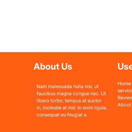
About Us
Use
Home
Nam malesuada nulla nisi, ut
servic
faucibus magna congue nec. Ut
Revie
libero tortor, tempus at auctor
About
in, molestie at nisi. In enim ligula,
consequat eu feugiat a.