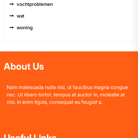
vochtproblemen
wat
woning
About Us
Nam malesuada nulla nisi, ut faucibus magna congue
nec. Ut libero tortor, tempus at auctor in, molestie at
nisi. In enim ligula, consequat eu feugiat a.
Useful Links