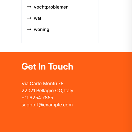
vochtproblemen
wat
woning
Get In Touch
Via Carlo Montù 78
22021 Bellagio CO, Italy
+11 6254 7855
support@example.com