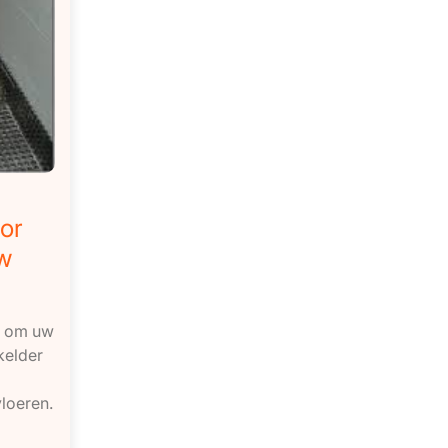
or
w
t om uw
kelder
loeren.