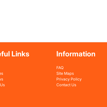
ful Links
Information
FAQ
es
Site Maps
ws
Privacy Policy
 Us
Contact Us