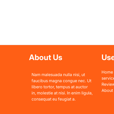
About Us
Use
Home
Nam malesuada nulla nisi, ut
servic
faucibus magna congue nec. Ut
Revie
libero tortor, tempus at auctor
About
in, molestie at nisi. In enim ligula,
consequat eu feugiat a.