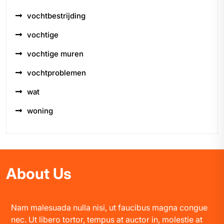
vochtbestrijding
vochtige
vochtige muren
vochtproblemen
wat
woning
About Us
Nam malesuada nulla nisi, ut faucibus magna congue
nec. Ut libero tortor, tempus at auctor in, molestie at