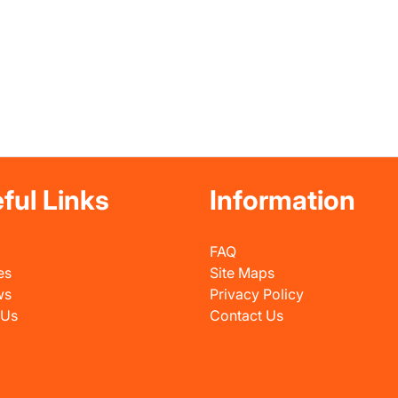
ful Links
Information
FAQ
es
Site Maps
ws
Privacy Policy
 Us
Contact Us