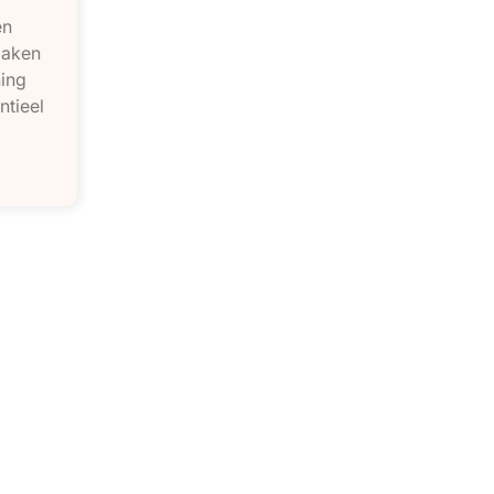
en
maken
ning
ntieel