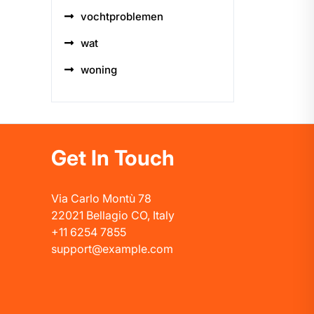
vochtproblemen
wat
woning
Get In Touch
Via Carlo Montù 78
22021 Bellagio CO, Italy
+11 6254 7855
support@example.com