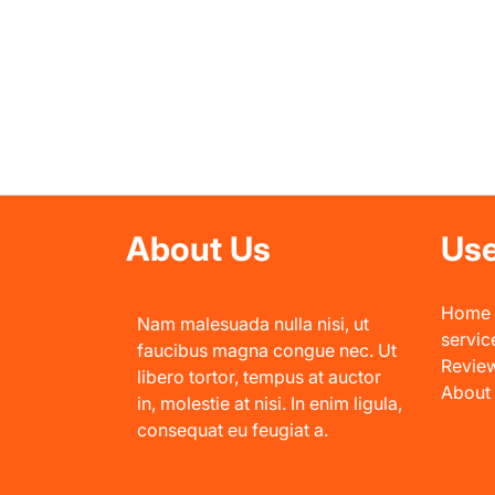
About Us
Use
Home
Nam malesuada nulla nisi, ut
servic
faucibus magna congue nec. Ut
Revie
libero tortor, tempus at auctor
About
in, molestie at nisi. In enim ligula,
consequat eu feugiat a.