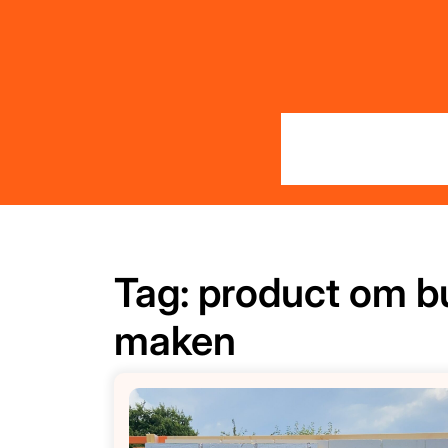
Skip
to
content
Tag:
product om b
maken