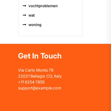
vochtproblemen
wat
woning
Get In Touch
Via Carlo Montù 78
22021 Bellagio CO, Italy
+11 6254 7855
support@example.com