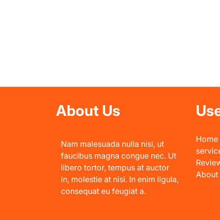
About Us
Use
Home
Nam malesuada nulla nisi, ut
servic
faucibus magna congue nec. Ut
Revie
libero tortor, tempus at auctor
About
in, molestie at nisi. In enim ligula,
consequat eu feugiat a.