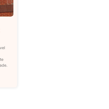
t
vel
te
ade.