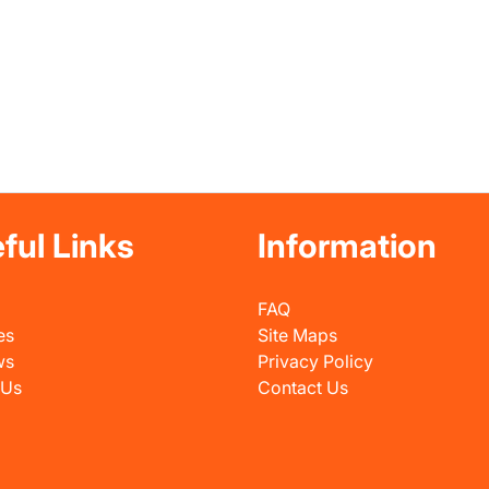
ful Links
Information
FAQ
es
Site Maps
ws
Privacy Policy
 Us
Contact Us