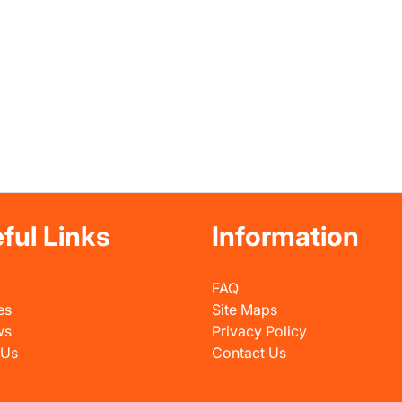
ful Links
Information
FAQ
es
Site Maps
ws
Privacy Policy
 Us
Contact Us