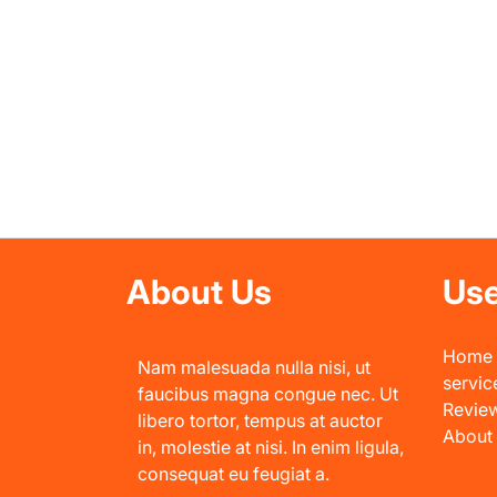
About Us
Use
Home
Nam malesuada nulla nisi, ut
servic
faucibus magna congue nec. Ut
Revie
libero tortor, tempus at auctor
About
in, molestie at nisi. In enim ligula,
consequat eu feugiat a.