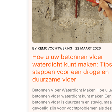
BY
KEMOVOCHTWERING
22 MAART 2026
Hoe u uw betonnen vloer
waterdicht kunt maken: Tips
stappen voor een droge en
duurzame vloer
Betonnen Vloer Waterdicht Maken Hoe u u
betonnen vloer waterdicht kunt maken Een
betonnen vloer is duurzaam en stevig, maa
gevoelig zijn voor vochtproblemen als dez