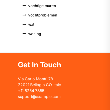
vochtige muren
vochtproblemen
wat
woning
Get In Touch
Via Carlo Montù 78
22021 Bellagio CO, Italy
+11 6254 7855
support@example.com