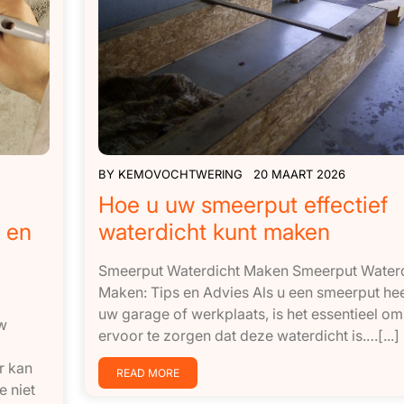
BY
KEMOVOCHTWERING
20 MAART 2026
Hoe u uw smeerput effectief
 en
waterdicht kunt maken
Smeerput Waterdicht Maken Smeerput Waterd
Maken: Tips en Advies Als u een smeerput hee
uw garage of werkplaats, is het essentieel om
w
ervoor te zorgen dat deze waterdicht is.…[...]
r kan
READ MORE
e niet