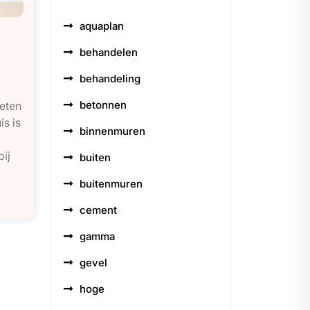
aquaplan
behandelen
behandeling
betonnen
weten
is is
binnenmuren
ij
buiten
buitenmuren
cement
gamma
gevel
hoge