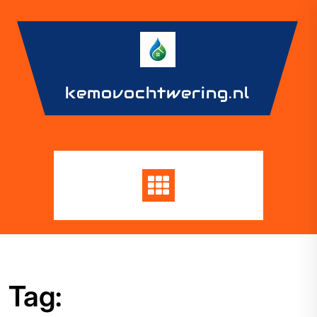
Skip
to
content
kemovochtwering.nl
Tag: