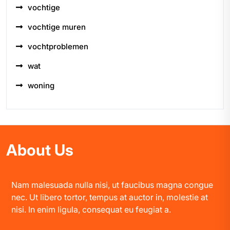
vochtige
vochtige muren
vochtproblemen
wat
woning
About Us
Nam malesuada nulla nisi, ut faucibus magna congue
nec. Ut libero tortor, tempus at auctor in, molestie at
nisi. In enim ligula, consequat eu feugiat a.