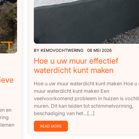
BY
KEMOVOCHTWERING
08 MEI 2026
Hoe u uw muur effectief
waterdicht kunt maken
ieve
Hoe u uw muur waterdicht kunt maken Hoe u
muur waterdicht kunt maken Een
veelvoorkomend probleem in huizen is vocht
muren. Dit kan leiden tot schimmelvorming,
en en
beschadiging van het…[...]
ring
blemen
READ MORE