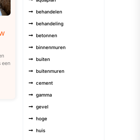
behandelen
behandeling
uw
betonnen
binnenmuren
en
buiten
s een
buitenmuren
cement
gamma
gevel
hoge
huis