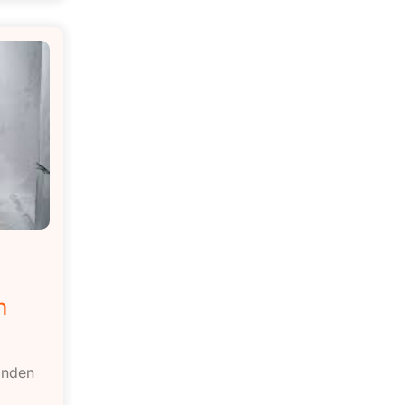
n
anden