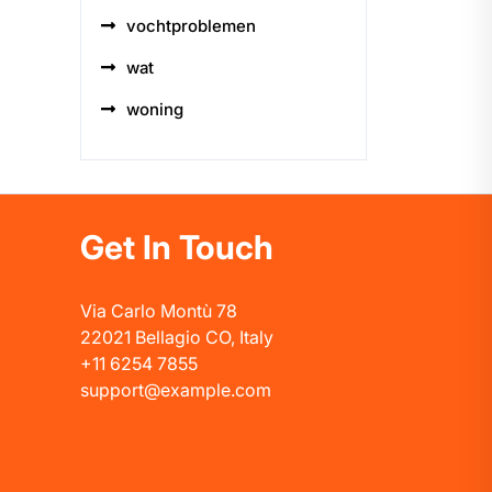
vochtproblemen
wat
woning
Get In Touch
Via Carlo Montù 78
22021 Bellagio CO, Italy
+11 6254 7855
support@example.com