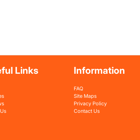
ful Links
Information
FAQ
es
Site Maps
ws
Privacy Policy
 Us
Contact Us