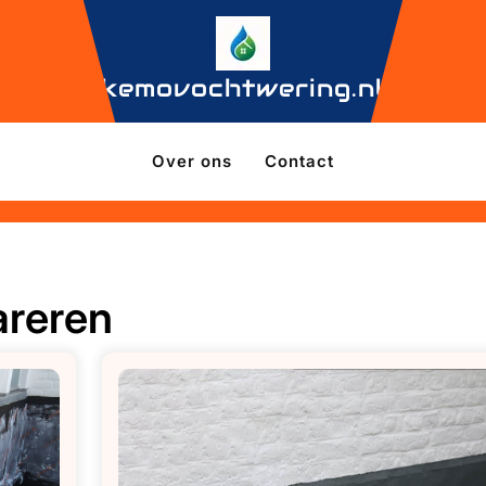
kemovochtwering.nl
Over ons
Contact
areren