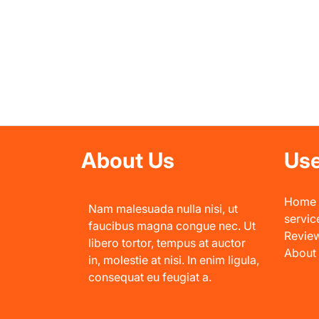
About Us
Use
Home
Nam malesuada nulla nisi, ut
servic
faucibus magna congue nec. Ut
Revie
libero tortor, tempus at auctor
About
in, molestie at nisi. In enim ligula,
consequat eu feugiat a.