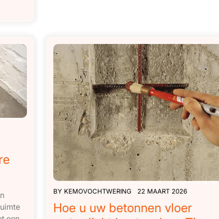
re
BY
KEMOVOCHTWERING
22 MAART 2026
en
Hoe u uw betonnen vloer
ruimte
et een