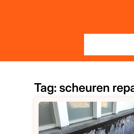
Skip
to
content
Tag:
scheuren rep