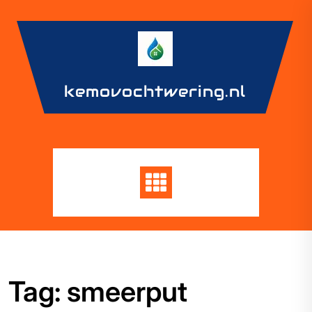
Skip
to
content
kemovochtwering.nl
Tag:
smeerput